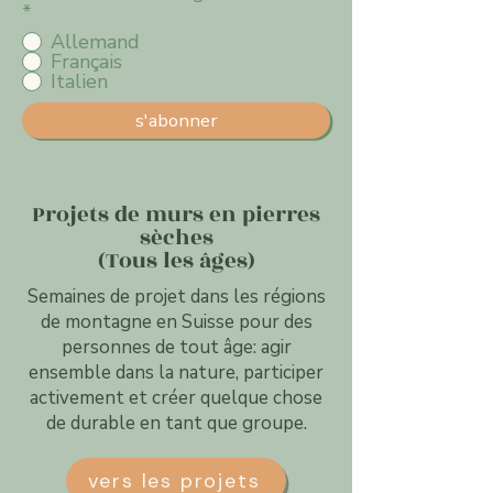
*
Allemand
Français
Italien
s'abonner
Projets de murs en pierres
sèches
(Tous les âges)
Semaines de projet dans les régions
de montagne en Suisse pour des
personnes de tout âge: agir
ensemble dans la nature, participer
activement et créer quelque chose
de durable en tant que groupe.
vers les projets