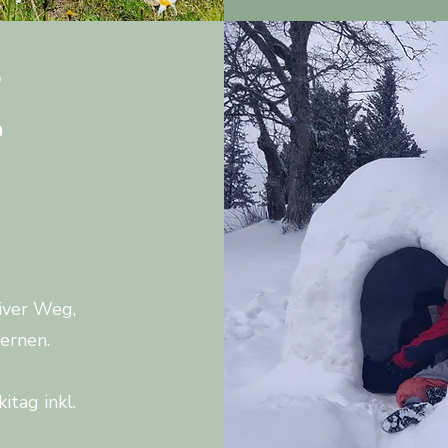
n
e
tiver Weg,
ernen.
itag inkl.