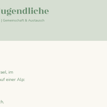
Jugendliche
n | Gemeinschaft & Austausch
ael, im
f einer Alp:
h,