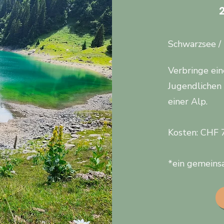
Schwarzsee /
Verbringe ei
Jugendlichen 
einer Alp.
Kosten: CHF 7
*ein gemeins