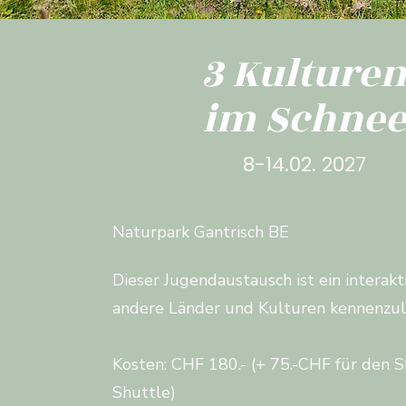
3 Kulture
im Schne
8-14.02. 2027
Naturpark Gantrisch BE
Dieser Jugendaustausch ist ein interak
andere Länder und Kulturen kennenzul
Kosten: CHF 180.- (+ 75.-CHF für den Sk
Shuttle)