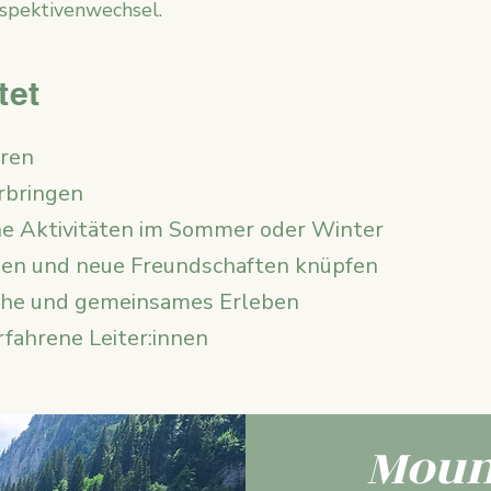
spektivenwechsel.​
tet
uren
erbringen
e Aktivitäten im Sommer oder Winter
ben und neue Freundschaften knüpfen
che und gemeinsames Erleben
rfahrene Leiter:innen
Moun